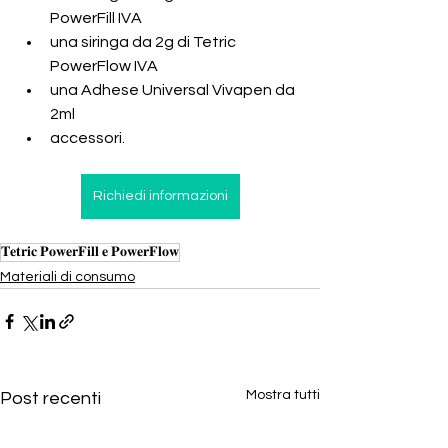
PowerFill IVA
una siringa da 2g di Tetric 
PowerFlow IVA
una Adhese Universal Vivapen da 
2ml
accessori.
Richiedi informazioni
𝐓𝐞𝐭𝐫𝐢𝐜 𝐏𝐨𝐰𝐞𝐫𝐅𝐢𝐥𝐥 𝐞 𝐏𝐨𝐰𝐞𝐫𝐅𝐥𝐨𝐰
Materiali di consumo
Mostra tutti
Post recenti