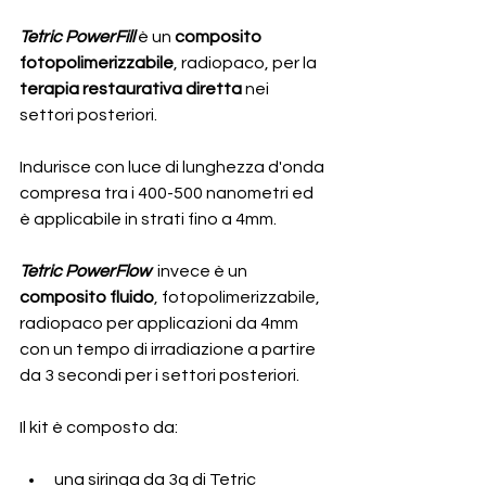
Tetric PowerFill 
è un 
composito 
fotopolimerizzabile
, radiopaco, per la 
terapia restaurativa diretta 
nei 
settori posteriori.
Indurisce con luce di lunghezza d'onda 
compresa tra i 400-500 nanometri ed 
è applicabile in strati fino a 4mm.
Tetric PowerFlow  
invece è un 
composito fluido
, fotopolimerizzabile, 
radiopaco per applicazioni da 4mm 
con un tempo di irradiazione a partire 
da 3 secondi per i settori posteriori.
Il kit è composto da:
una siringa da 3g di Tetric 