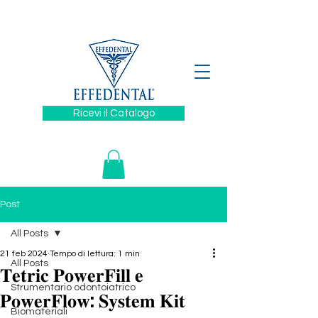
329 6394880
Ricevi il Catalogo
Post
All Posts
21 feb 2024
Tempo di lettura: 1 min
All Posts
𝐓𝐞𝐭𝐫𝐢𝐜 𝐏𝐨𝐰𝐞𝐫𝐅𝐢𝐥𝐥 𝐞
Strumentario odontoiatrico
𝐏𝐨𝐰𝐞𝐫𝐅𝐥𝐨𝐰: 𝐒𝐲𝐬𝐭𝐞𝐦 𝐊𝐢𝐭
Biomateriali