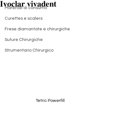
𝐈𝐯𝐨𝐜𝐥𝐚𝐫 𝐯𝐢𝐯𝐚𝐝𝐞𝐧𝐭
Materiali di consumo
Curettes e scalers
Frese diamantate e chirurgiche
Suture Chirurgiche
Strumentario Chirurgico
Tetric Powerfill