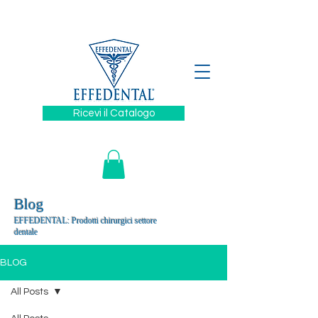
329 6394880
Ricevi il Catalogo
Blog
EFFEDENTAL: Prodotti chirurgici settore
dentale
BLOG
All Posts