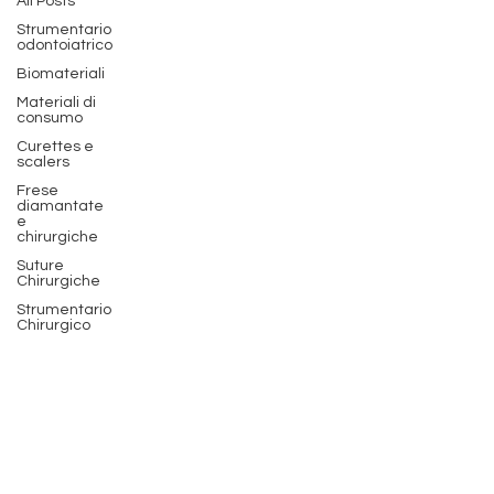
All Posts
Strumentario
odontoiatrico
Biomateriali
Materiali di
consumo
Curettes e
scalers
Frese
diamantate
e
chirurgiche
Suture
Chirurgiche
Strumentario
Chirurgico