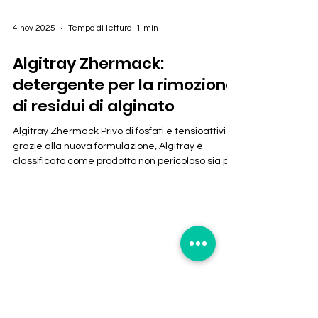
4 nov 2025
Tempo di lettura: 1 min
Algitray Zhermack:
detergente per la rimozione
di residui di alginato
Algitray Zhermack Privo di fosfati e tensioattivi ,
grazie alla nuova formulazione, Algitray è
classificato come prodotto non pericoloso sia per
l'ambiente sia per l'utilizzatore; contiene fino al
98% di ingredienti detergenti biodegradabili e
l'utilizzo non richiede una particolare attenzione
in quanto assolutamente innocuo. Viene
proposto in barattolo da 1Kg utile ad ottenere 10
litri di soluzione pronta all'uso.