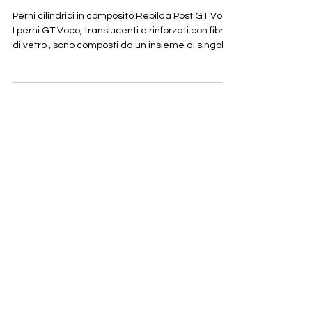
Rebilda Post GT Voco
Perni cilindrici in composito Rebilda Post GT Voco
I perni GT Voco, translucenti e rinforzati con fibre
di vetro , sono composti da un insieme di singoli
perni sottili tenuti insieme da una guaina che
verrà rimossa dopo l'inserimento nel canale
prima della polimerizzazione del composito. In
questo modo i singoli perni si adattano al canale
senza che esso debba essere allargato con una
fresa. Sono particolarmente adatti all'utilizzo in
canali radicolari con morfologia atipica