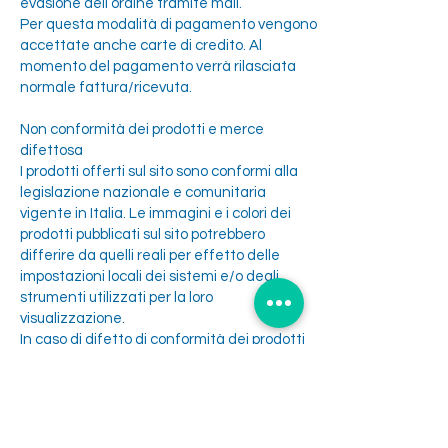
evasione dell’ordine tramite mail.
Per questa modalità di pagamento vengono
accettate anche carte di credito. Al
momento del pagamento verrà rilasciata
normale fattura/ricevuta.
Non conformità dei prodotti e merce
difettosa
I prodotti offerti sul sito sono conformi alla
legislazione nazionale e comunitaria
vigente in Italia. Le immagini e i colori dei
prodotti pubblicati sul sito potrebbero
differire da quelli reali per effetto delle
impostazioni locali dei sistemi e/o degli
strumenti utilizzati per la loro
visualizzazione.
In caso di difetto di conformità dei prodotti
acquistati rispetto alla descrizione
pubblicata sul sito ed in caso di prodotto
guasto o difettoso, il cliente ha diritto al
rimborso del bene non conforme previo invio
di fotografie che evidenzino il