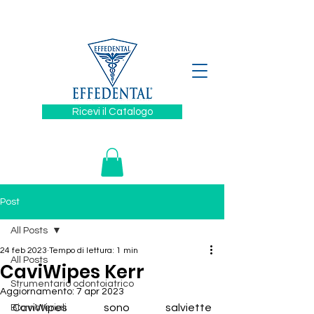
329 6394880
Ricevi il Catalogo
Post
All Posts
24 feb 2023
Tempo di lettura: 1 min
All Posts
CaviWipes Kerr
Strumentario odontoiatrico
Aggiornamento:
7 apr 2023
CaviWipes sono salviette 
Biomateriali