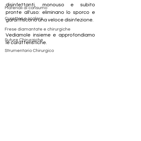
disinfettanti, monouso e subito 
Materiali di consumo
pronte all'uso: eliminano lo sporco e 
Curettes e scalers
garantiscono una veloce disinfezione.
Frese diamantate e chirurgiche
Vediamole insieme e approfondiamo 
Suture Chirurgiche
le caratteristiche.
Strumentario Chirurgico