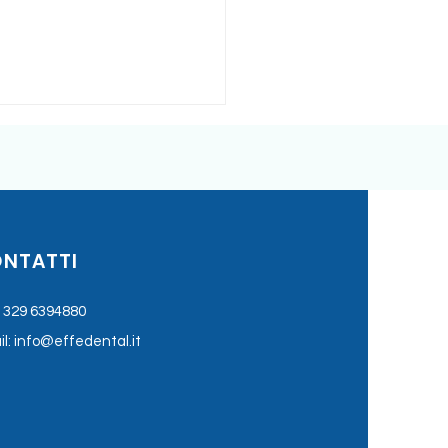
NTATTI
:
329 6394880
l:
info@effedental.it