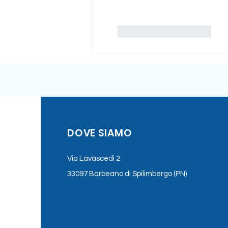
Mi piace
Rispondi
DOVE SIAMO
Via Lavascedi 2
33097 Barbeano di Spilimbergo (PN)