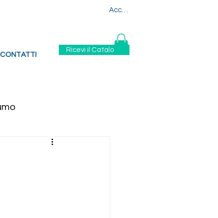
880
329 6394880
Accedi
Ricevi il Catalogo
CONTATTI
sumo
iche