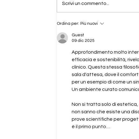
Scrivi un commento...
Nite White Philips Zoom ,
Ordina per:
Più nuovi
Trattamento sbiancante
Guest
domiciliare
09 dic 2025
Approfondimento molto intere
efficacia e sostenibilità, riv
clinico. Questa stessa filosof
sala d'attesa, dove il comfort
per un esempio di come un sin
Un ambiente curato comunica 
Non si tratta solo di estetica,
non sanno che esiste una disc
prove scientifiche per progetta
è il primo punto…