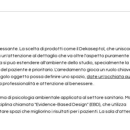
Rebilda Post GT Voco
Alg
dete
rimo
alg
ssante. La scelta di prodotti come il Dekaseptol, che unisco
ela un'attenzione al dettaglio che va oltre l'aspetto puramente 
ia si può estendere all'ambiente dello studio, specialmente la 
 del paziente è prioritario. L'arredamento gioca un ruolo chiave
golo oggetto possa definire uno spazio, 
date un'occhiata qu
professionalità e attenzione al benessere.
 ma di psicologia ambientale applicata al settore sanitario. Mol
iplina chiamata "Evidence-Based Design" (EBD), che utilizza 
re spazi che migliorino i risultati per i pazienti. La sala d'atte