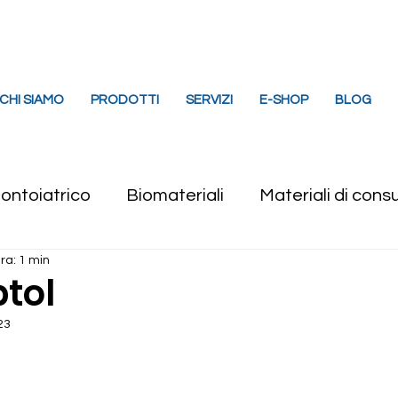
imbergo (PN)
info@effedental.it
329 6394
CHI SIAMO
PRODOTTI
SERVIZI
E-SHOP
BLOG
ontoiatrico
Biomateriali
Materiali di con
ra: 1 min
rese diamantate e chirurgiche
Suture Chirurg
tol
23