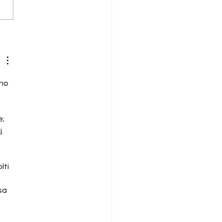
itray Zhermack:
rgente per la
zione di residui di
inato
no 
; 
i
. 
ti 
sa 