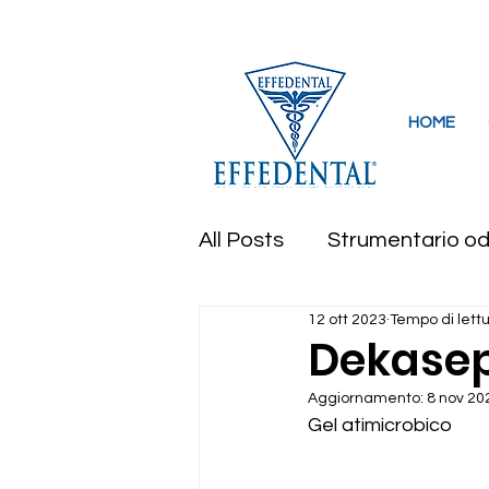
Via Lavascedi 2, 33097 Barbeano di Spil
HOME
All Posts
Strumentario od
12 ott 2023
Tempo di lettu
Curettes e scalers
F
Dekasep
Aggiornamento:
8 nov 20
Strumentario Chirurgico
Gel atimicrobico