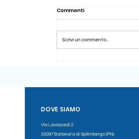
Commenti
Scrivi un commento...
Nite White Philips Zoom ,
Trattamento sbiancante
domiciliare
DOVE SIAMO
Via Lavascedi 2
33097 Barbeano di Spilimbergo (PN)