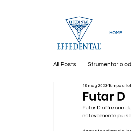
Via Lavascedi 2, 33097 Barbeano di Spil
HOME
All Posts
Strumentario od
18 mag 2023
Tempo di let
Curettes e scalers
F
Futar D
Futar D offre una d
Strumentario Chirurgico
notevolmente più sem