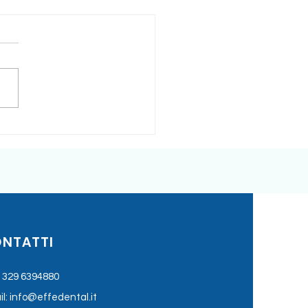
itray Zhermack:
rgente per la
zione di residui di
inato
NTATTI
:
329 6394880
l:
info@effedental.it