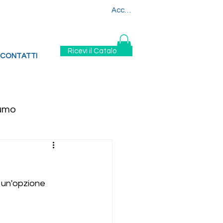
880
329 6394880
Accedi
Ricevi il Catalogo
CONTATTI
sumo
iche
 un'opzione 