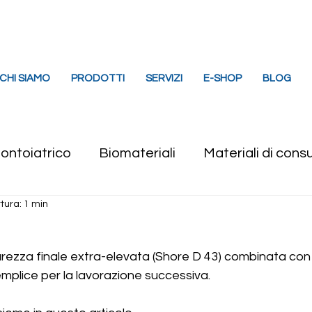
imbergo (PN)
info@effedental.it
329 6394
CHI SIAMO
PRODOTTI
SERVIZI
E-SHOP
BLOG
ontoiatrico
Biomateriali
Materiali di con
tura: 1 min
rese diamantate e chirurgiche
Suture Chirurg
urezza finale extra-elevata (Shore D 43) combinata con
plice per la lavorazione successiva. 