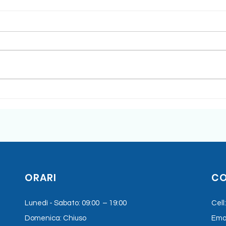
Rebilda Post GT Voco
Alg
dete
rimo
alg
ORARI
CO
Lunedì - Sabato: 09:00 – 19:00
Cell
Domenica: Chiuso
Emai