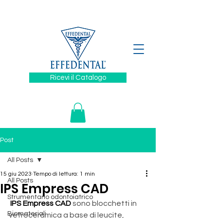
329 6394880
Ricevi il Catalogo
Post
All Posts
15 giu 2023
Tempo di lettura: 1 min
All Posts
IPS Empress CAD
Strumentario odontoiatrico
 IPS Empress CAD
 sono blocchetti in 
Biomateriali
vetroceramica a base di leucite, 