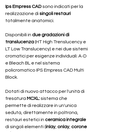
Ips Empress CAD 
sono indicati per la 
realizzazione di
 singoli restauri
totalmente anatomici.
Disponibili in 
due gradazioni di 
translucenza
 (HT High Trenslucency e 
LT Low Translucency) e nei due sistemi 
cromatici per esigenze individuali: A-D 
e Bleach BL e nel sistema 
policromatico IPS Empress CAD Multi 
Block.
Dotati di nuovo attacco per l'unità di 
fresatura
 MCXL:
 sistema che 
permette di realizzare in un'unica 
seduta, direttamente in poltrona, 
restauri estetici in 
ceramica integrale
di singoli elementi (
inlay
, 
onlay
, 
corone