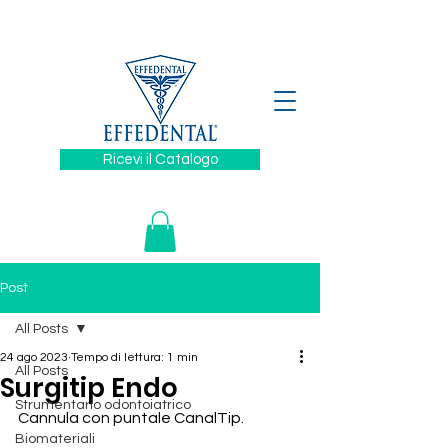
329 6394880
Ricevi il Catalogo
Post
All Posts
24 ago 2023
Tempo di lettura: 1 min
All Posts
Surgitip Endo
Strumentario odontoiatrico
Cannula con puntale CanalTip.
Biomateriali