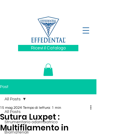
329 6394880
Ricevi il Catalogo
Post
All Posts
15 mag 2024
Tempo di lettura: 1 min
All Posts
Sutura Luxpet :
Strumentario odontoiatrico
Multifilamento in
Biomateriali