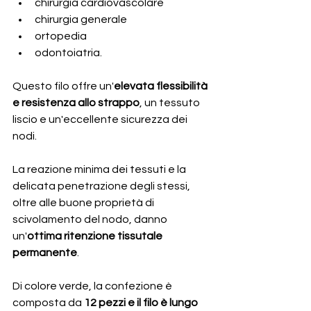
chirurgia cardiovascolare
chirurgia generale
ortopedia 
odontoiatria.
Questo filo offre un'
elevata flessibilità 
e resistenza allo strappo
, un tessuto 
liscio e un'eccellente sicurezza dei 
nodi.
La reazione minima dei tessuti e la 
delicata penetrazione degli stessi, 
oltre alle buone proprietà di 
scivolamento del nodo, danno 
un'
ottima ritenzione tissutale 
permanente
.
Di colore verde, la confezione è 
composta da 
12 pezzi e il filo è lungo 