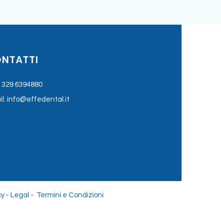
NTATTI
:
329 6394880
l:
info@effedental.it
cy
-
Legal -
Termini e Condizioni