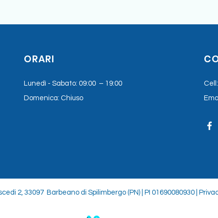
ORARI
CO
Lunedì - Sabato: 09:00 – 19:00
Cell
Domenica: Chiuso
Emai
cedi 2, 33097 Barbeano di Spilimbergo (PN) | PI 01690080930 |
Priva