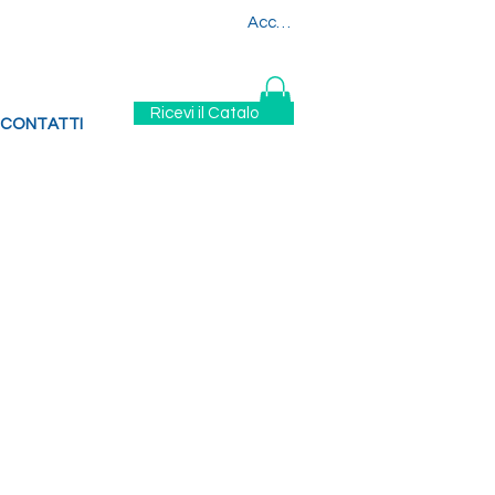
880
329 6394880
Accedi
Ricevi il Catalogo
CONTATTI