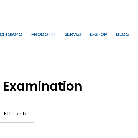
imbergo (PN)
info@effedental.it
329 6394
CHI SIAMO
PRODOTTI
SERVIZI
E-SHOP
BLOG
 Examination
Effedental