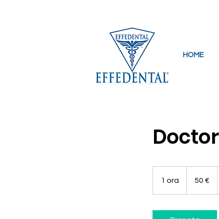
Via Lavascedi 2, 33097 Barbeano di Spil
HOME
Doctor
50
euro
1 ora
1
50 €
o
r