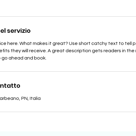
el servizio
ice here. What makes it great? Use short catchy text to tell
efits they will receive. A great description gets readers in t
to go ahead and book.
ontatto
arbeano, PN, Italia